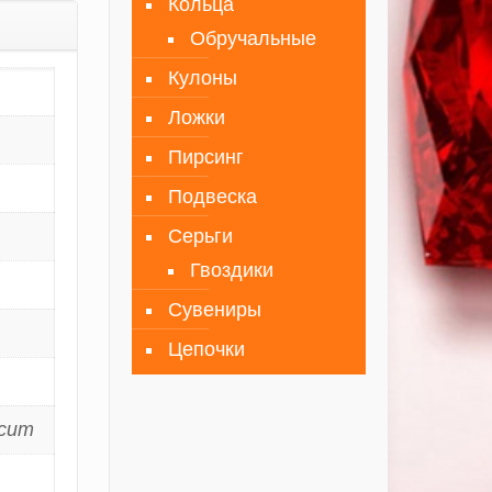
Кольца
Обручальные
Кулоны
Ложки
Пирсинг
Подвеска
Серьги
Гвоздики
Сувениры
Цепочки
ксит