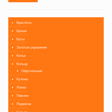
Браслеты
Броши
Бусы
Золотые украшения
Колье
Кольца
Обручальные
Кулоны
Ложки
Пирсинг
Подвеска