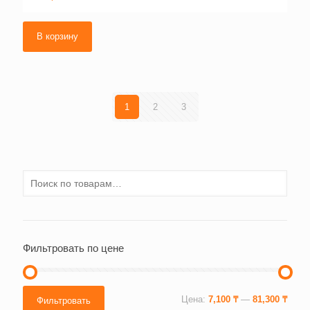
В корзину
1
2
3
Фильтровать по цене
Минимальная
Максимальная
Цена:
7,100 ₸
—
81,300 ₸
Фильтровать
цена
цена