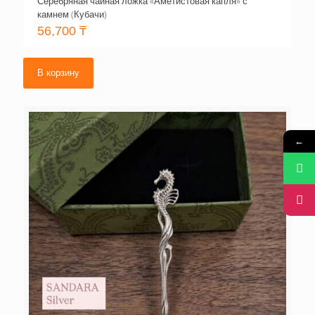
Серебряная чайная ложка «Аметистовая капля» с
камнем (Кубачи)
56,700
₸
В корзину
←