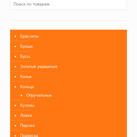
Браслеты
Броши
Бусы
Золотые украшения
Колье
Кольца
Обручальные
Кулоны
Ложки
Пирсинг
Подвеска