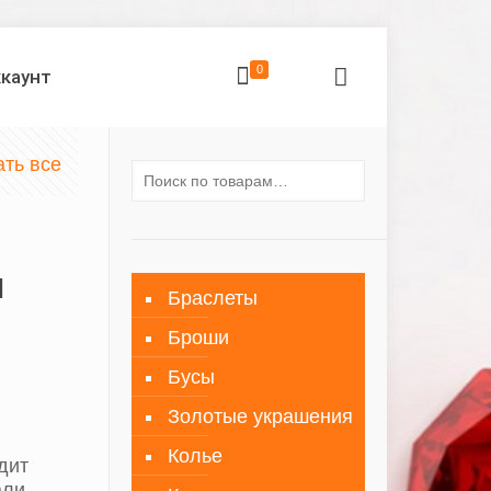
0
ккаунт
ать все
и
Браслеты
Броши
Бусы
Золотые украшения
Колье
дит
ли.