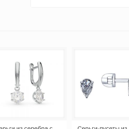
ерьги из серебра с
Серьги-пусеты из