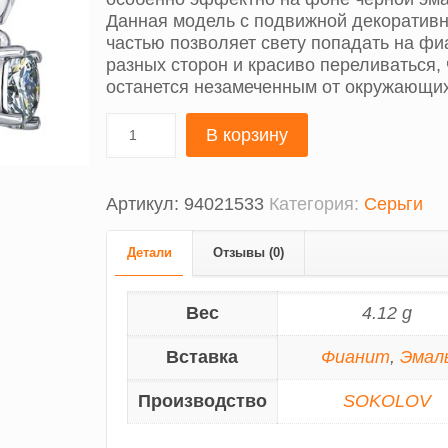
Данная модель с подвижной декоратив
частью позволяет свету попадать на фи
разных сторон и красиво переливаться, 
останется незамеченным от окружающих
В корзину
Артикул:
94021533
Категория:
Серьги
Детали
Отзывы (0)
Вес
4.12 g
Вставка
Фианит
,
Эмал
Производство
SOKOLOV