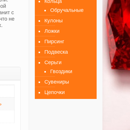
Кольца
ной
Обручальные
анит с
что не
Кулоны
.
Ложки
Пирсинг
Подвеска
Серьги
Гвоздики
Сувениры
Цепочки
ь