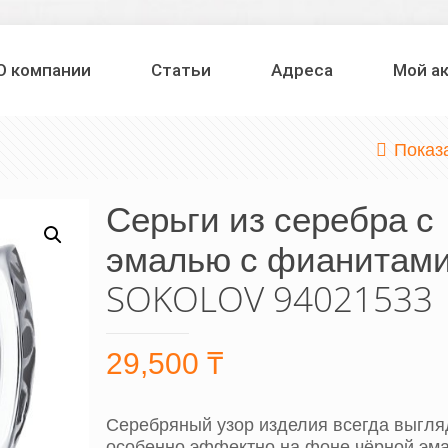
О компании
Статьи
Адреса
Мой а
Показ
Серьги из серебра с
эмалью с фианитам
SOKOLOV 94021533
29,500
₸
Серебряный узор изделия всегда выгля
особенно эффектно на фоне чёрной эма