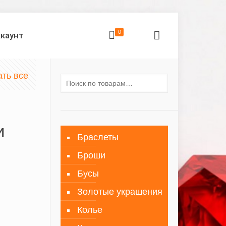
0
ккаунт
ать все
и
Браслеты
Броши
Бусы
Золотые украшения
Колье