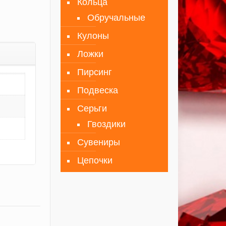
Кольца
Обручальные
Кулоны
Ложки
Пирсинг
Подвеска
Серьги
Гвоздики
Сувениры
Цепочки