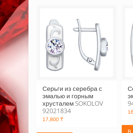
Серьги из серебра с
С
эмалью и горным
э
хрусталем SOKOLOV
9
92021834
1
17,800
₸
В