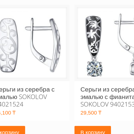
ерьги из серебра с
Серьги из серебр
малью SOKOLOV
эмалью с фианит
4021524
SOKOLOV 940215
6,100
₸
29,500
₸
 корзину
В корзину