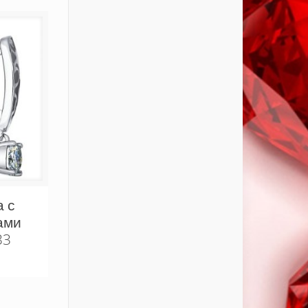
а с
ами
33