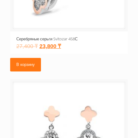
Серебряные серьги Svitozar 458С
27,400
₸
23,800
₸
В корзину