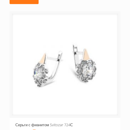
Серьги с фианитом Svitozar 724С