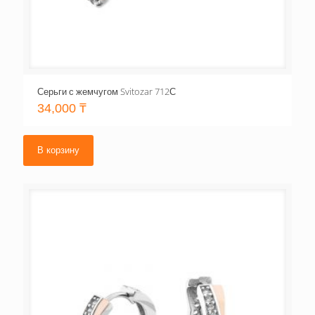
Серьги с жемчугом Svitozar 712С
34,000
₸
В корзину