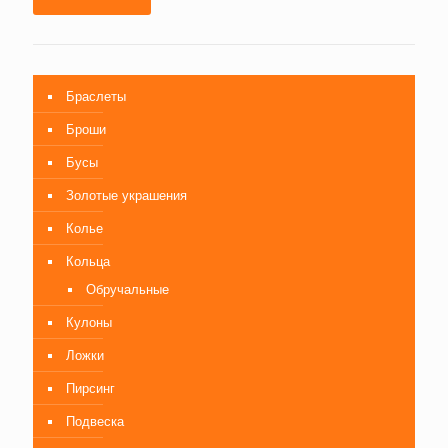
Браслеты
Броши
Бусы
Золотые украшения
Колье
Кольца
Обручальные
Кулоны
Ложки
Пирсинг
Подвеска