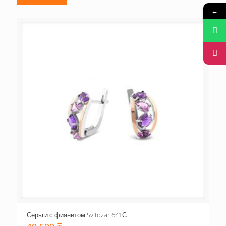
←
Серьги с фианитом Svitozar 641С