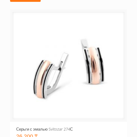
Серьги с эмалью Svitozar 274С
26,200
₸