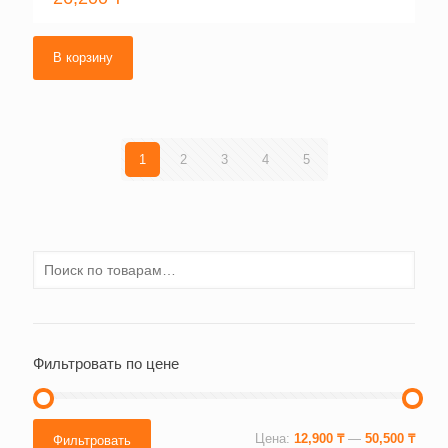
В корзину
1
2
3
4
5
Фильтровать по цене
Минимальная
Максимальная
Цена:
12,900 ₸
—
50,500 ₸
Фильтровать
цена
цена