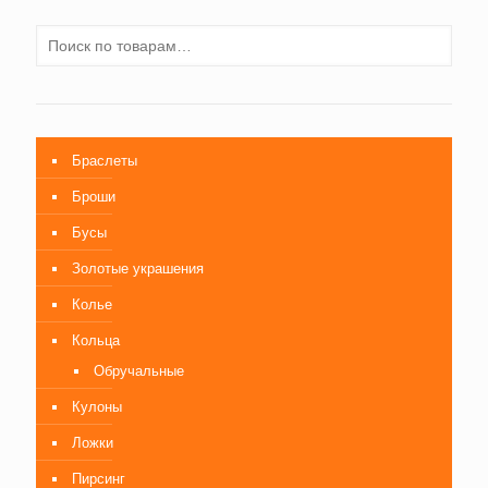
Браслеты
Броши
Бусы
Золотые украшения
Колье
Кольца
Обручальные
Кулоны
Ложки
Пирсинг