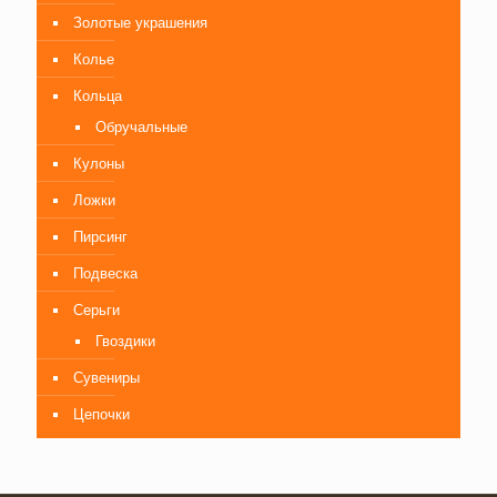
Золотые украшения
Колье
Кольца
Обручальные
Кулоны
Ложки
Пирсинг
Подвеска
Серьги
Гвоздики
Сувениры
Цепочки