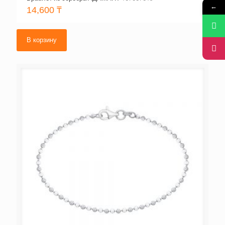
←
14,600
₸
В корзину