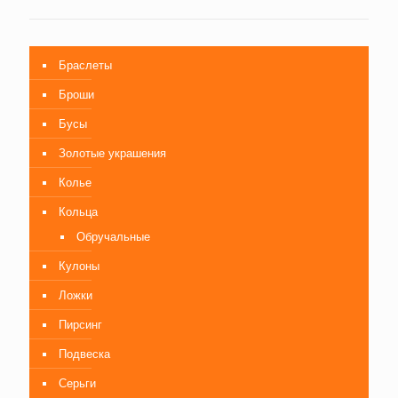
Браслеты
Броши
Бусы
Золотые украшения
Колье
Кольца
Обручальные
Кулоны
Ложки
Пирсинг
Подвеска
Серьги