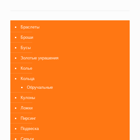
Браслеты
Броши
Бусы
Золотые украшения
Колье
Кольца
Обручальные
Кулоны
Ложки
Пирсинг
Подвеска
Серьги