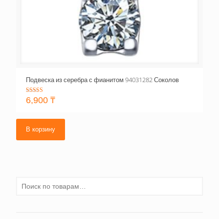
Подвеска из серебра с фианитом 94031282 Соколов
Оценка
6,900
₸
5.00
из 5
В корзину