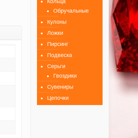
Кольца
Обручальные
Кулоны
Ложки
Пирсинг
Подвеска
Серьги
Гвоздики
Сувениры
Цепочки