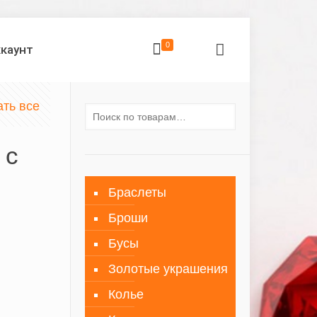
0
ккаунт
ать все
 с
Браслеты
Броши
Бусы
Золотые украшения
Колье