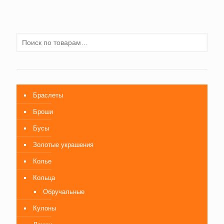
Браслеты
Броши
Бусы
Золотые украшения
Колье
Кольца
Обручальные
Кулоны