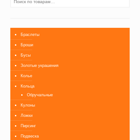
Браслеты
Броши
Бусы
Золотые украшения
Колье
Кольца
Обручальные
Кулоны
Ложки
Пирсинг
Подвеска