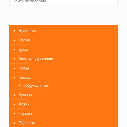
Браслеты
Броши
Бусы
Золотые украшения
Колье
Кольца
Обручальные
Кулоны
Ложки
Пирсинг
Подвеска