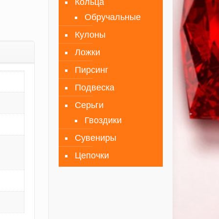
Кольца
Обручальные
Кулоны
Ложки
Пирсинг
Подвеска
Серьги
Гвоздики
Сувениры
Цепочки