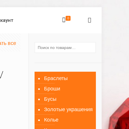
0
ккаунт
ать все
V
Браслеты
Броши
Бусы
Золотые украшения
Колье