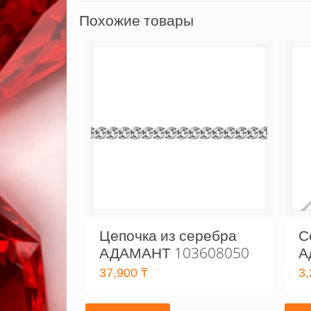
Похожие товары
Цепочка из серебра
С
АДАМАНТ 103608050
А
37,900
₸
3