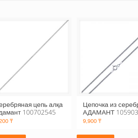
еребряная цепь алқа
Цепочка из сереб
дамант 100702545
АДАМАНТ 105903
,200
₸
9,900
₸