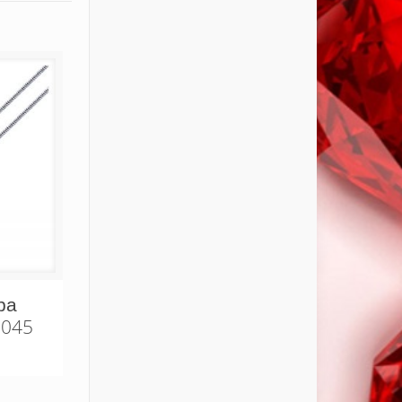
ра
045