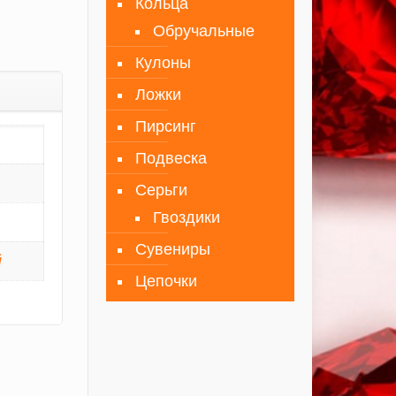
Кольца
Обручальные
Кулоны
Ложки
Пирсинг
Подвеска
Серьги
Гвоздики
Сувениры
й
Цепочки