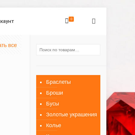
0
ккаунт
ать все
Браслеты
Броши
Бусы
Золотые украшения
Колье