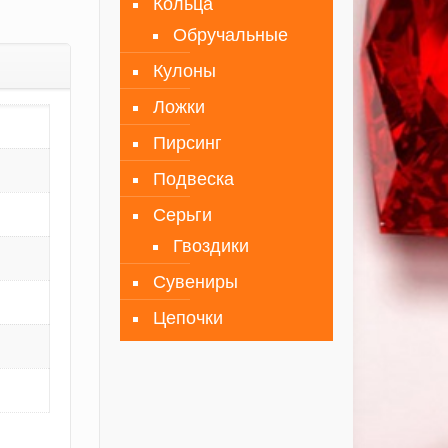
Кольца
Обручальные
Кулоны
Ложки
Пирсинг
Подвеска
Серьги
Гвоздики
Сувениры
Цепочки