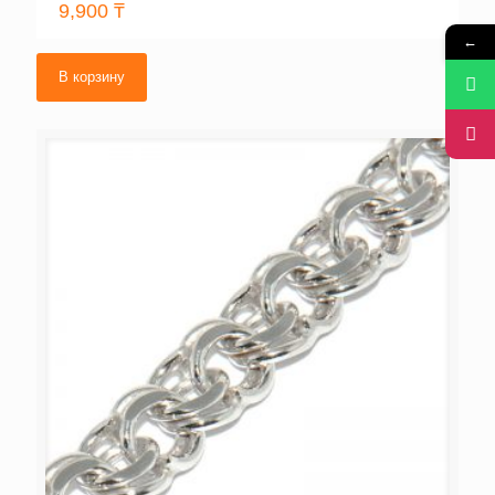
9,900
₸
←
В корзину