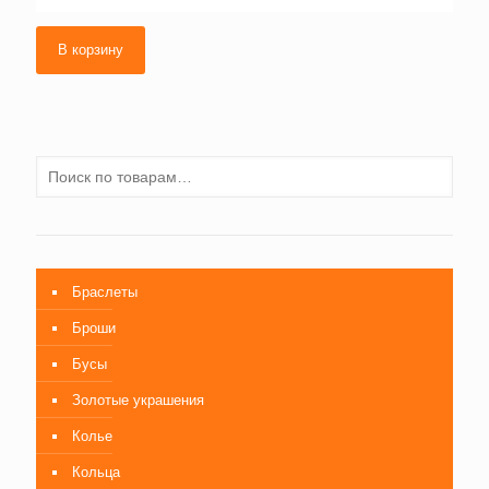
В корзину
Браслеты
Броши
Бусы
Золотые украшения
Колье
Кольца