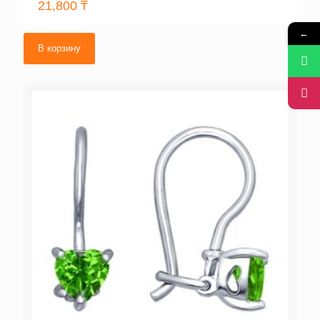
21,800
₸
←
В корзину