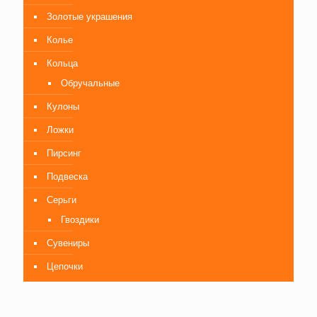
Золотые украшения
Колье
Кольца
Обручальные
Кулоны
Ложки
Пирсинг
Подвеска
Серьги
Гвоздики
Сувениры
Цепочки