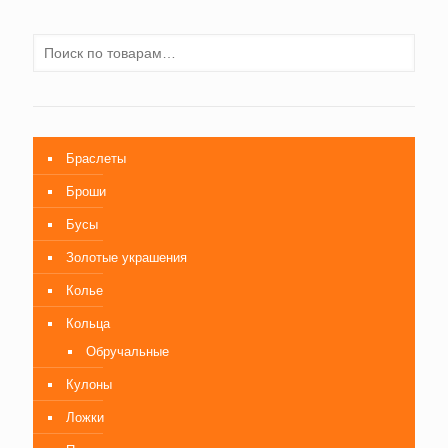
Браслеты
Броши
Бусы
Золотые украшения
Колье
Кольца
Обручальные
Кулоны
Ложки