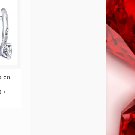
а со
00