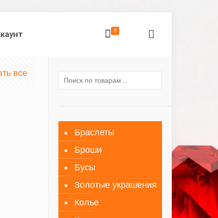
0
ккаунт
ать все
Браслеты
Броши
Бусы
Золотые украшения
Колье