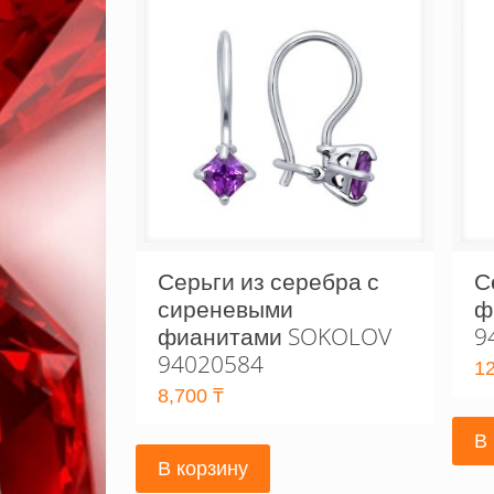
Серьги из серебра с
С
сиреневыми
ф
фианитами SOKOLOV
9
94020584
1
8,700
₸
В
В корзину