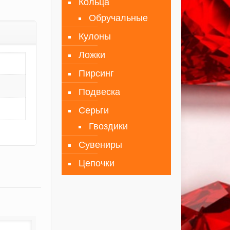
Кольца
Обручальные
Кулоны
Ложки
Пирсинг
Подвеска
Серьги
Гвоздики
Сувениры
Цепочки