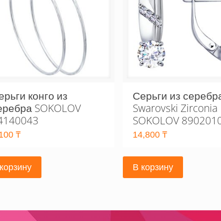
ерьги конго из
Серьги из серебр
еребра SOKOLOV
Swarovski Zirconia
4140043
SOKOLOV 890201
,100
₸
14,800
₸
 корзину
В корзину