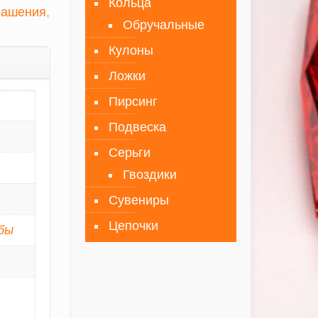
Кольца
рашения
,
Обручальные
Кулоны
Ложки
Пирсинг
Подвеска
Серьги
Гвоздики
Сувениры
Цепочки
бы