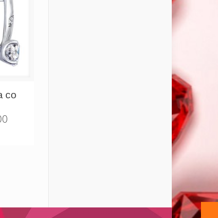
а со
00