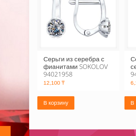
Серьги из серебра с
С
фианитами SOKOLOV
с
94021958
9
12,100
₸
6
В корзину
В