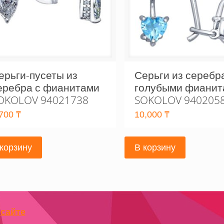
ерьги-пусеты из
Серьги из серебр
еребра с фианитами
голубыми фианит
OKOLOV 94021738
SOKOLOV 940205
,700
₸
10,000
₸
 корзину
В корзину
 сайте