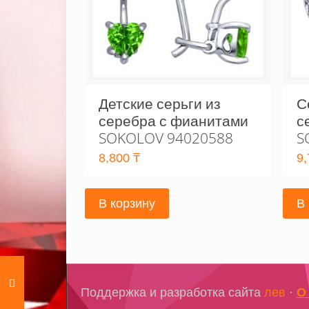
Детские серьги из
С
серебра с фианитами
с
SOKOLOV 94020588
S
8,800
₸
9
В корзину
В
Поддержка и разработка сайта
лев
·
О