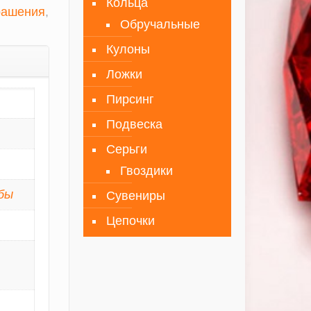
Кольца
рашения
,
Обручальные
Кулоны
Ложки
Пирсинг
Подвеска
Серьги
Гвоздики
бы
Сувениры
Цепочки