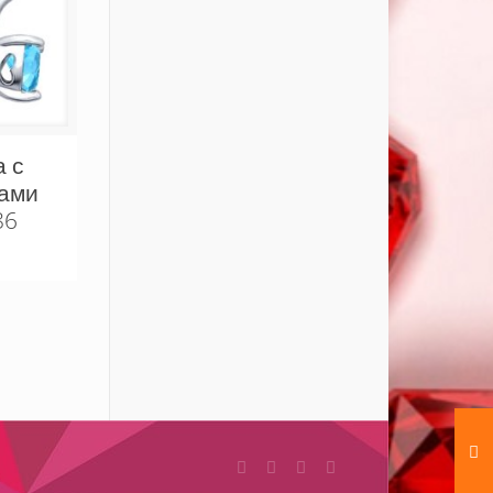
а с
ами
86