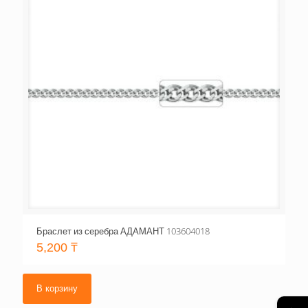
Браслет из серебра АДАМАНТ 103604018
5,200
₸
В корзину
←