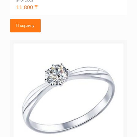
94010609
11,800
₸
В корзину