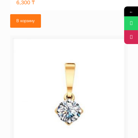
6,300
₸
←
В корзину