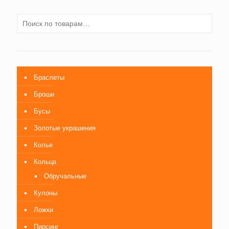
Браслеты
Броши
Бусы
Золотые украшения
Колье
Кольца
Обручальные
Кулоны
Ложки
Пирсинг