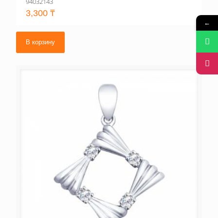
94032143
3,300
₸
←
В корзину