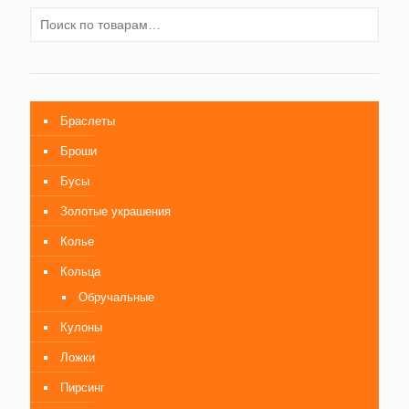
Браслеты
Броши
Бусы
Золотые украшения
Колье
Кольца
Обручальные
Кулоны
Ложки
Пирсинг