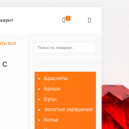
0
ккаунт
ать все
 с
Браслеты
Броши
Бусы
Золотые украшения
Колье