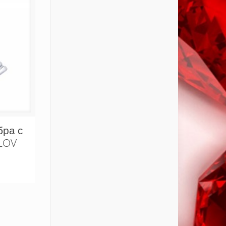
бра с
LOV