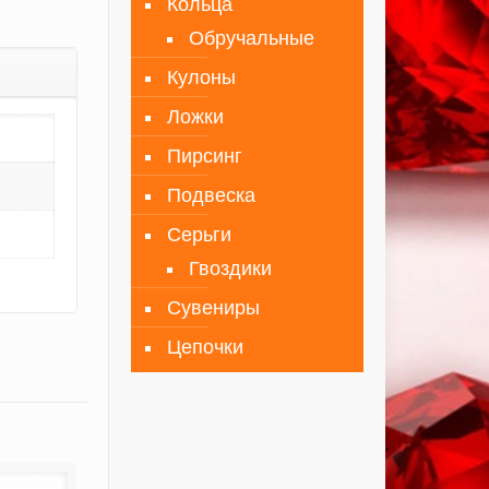
Кольца
Обручальные
Кулоны
Ложки
Пирсинг
Подвеска
Серьги
Гвоздики
Сувениры
Цепочки