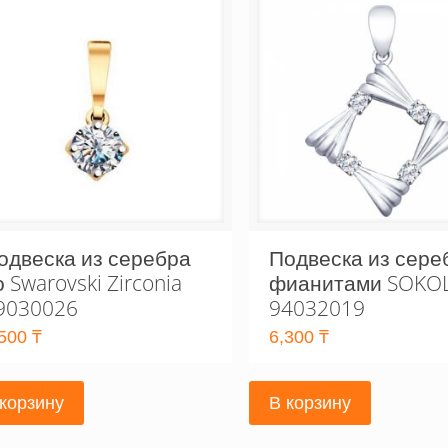
одвеска из серебра
Подвеска из сере
о Swarovski Zirconia
фианитами SOKO
9030026
94032019
,500
₸
6,300
₸
 корзину
В корзину