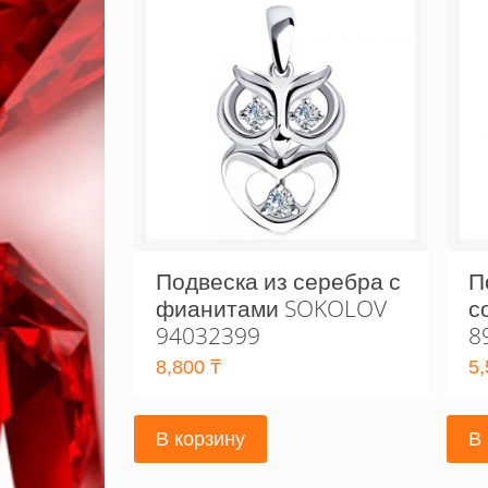
Подвеска из серебра с
П
фианитами SOKOLOV
с
94032399
8
8,800
₸
5
В корзину
В