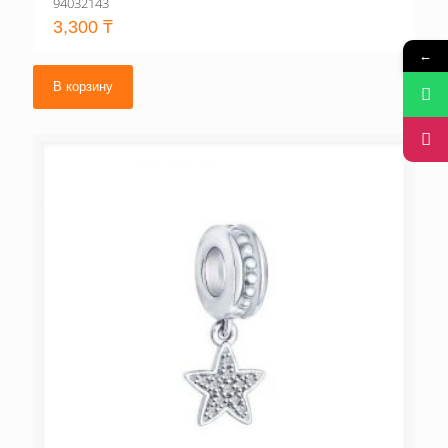
94032143
3,300
₸
←
В корзину