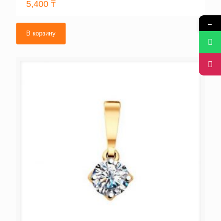
5,400
₸
←
В корзину