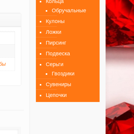
Кольца
Обручальные
Кулоны
Ложки
Пирсинг
Подвеска
бы
Серьги
Гвоздики
Сувениры
Цепочки