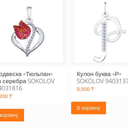
одвеска «Тюльпан»
Кулон буква «Р»
з серебра SOKOLOV
SOKOLOV 940313
4031816
5,500
₸
,200
₸
В корзину
 корзину