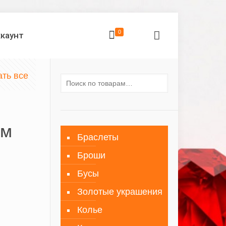
0
ккаунт
ать все
ом
Браслеты
Броши
Бусы
Золотые украшения
Колье