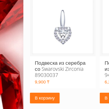
Подвеска из серебра
П
со Swarovski Zirconia
и
89030037
9
9,900
₸
6
В корзину
В