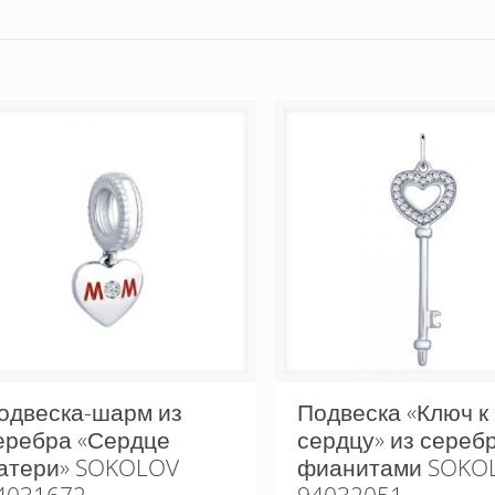
одвеска-шарм из
Подвеска «Ключ к
еребра «Сердце
сердцу» из серебр
атери» SOKOLOV
фианитами SOKO
4031672
94032051