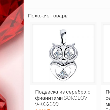
Похожие товары
Подвеска из серебра с
П
фианитами SOKOLOV
с
94032399
м
9