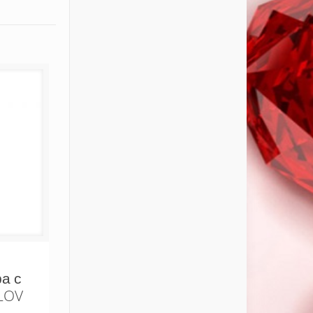
а с
LOV