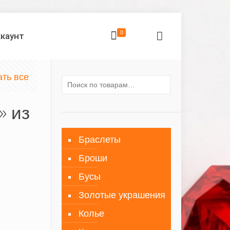
0
ккаунт
ать все
» из
Браслеты
Броши
Бусы
Золотые украшения
Колье