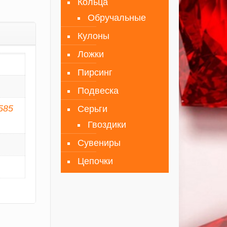
Кольца
Обручальные
Кулоны
Ложки
Пирсинг
Подвеска
585
Серьги
Гвоздики
Сувениры
Цепочки