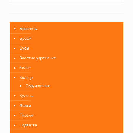
Браслеты
Броши
Бусы
Золотые украшения
Колье
Кольца
Обручальные
Кулоны
Ложки
Пирсинг
Подвеска