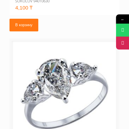
SOKOLOV 94010630
4,100
₸
←
В корзину