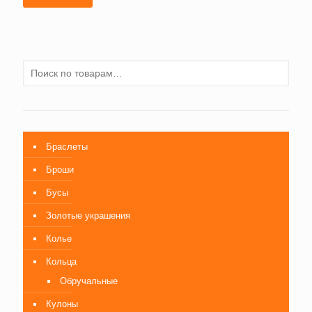
Браслеты
Броши
Бусы
Золотые украшения
Колье
Кольца
Обручальные
Кулоны