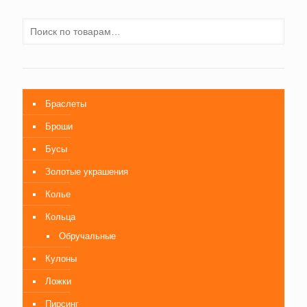
Браслеты
Броши
Бусы
Золотые украшения
Колье
Кольца
Обручальные
Кулоны
Ложки
Пирсинг