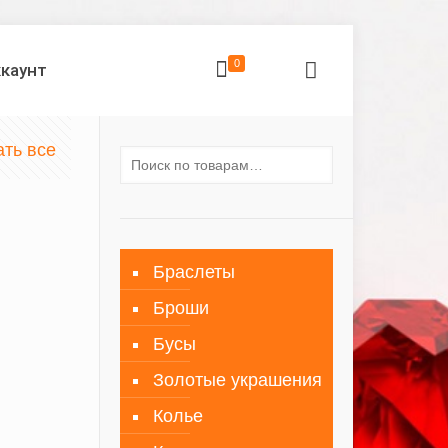
0
ккаунт
ать все
Браслеты
Броши
Бусы
Золотые украшения
Колье