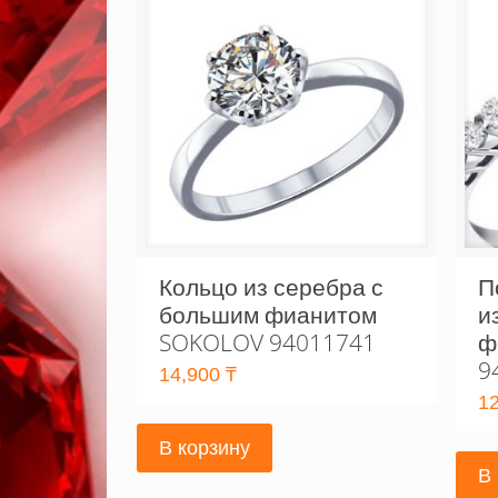
Кольцо из серебра с
П
большим фианитом
и
SOKOLOV 94011741
ф
9
14,900
₸
1
В корзину
В