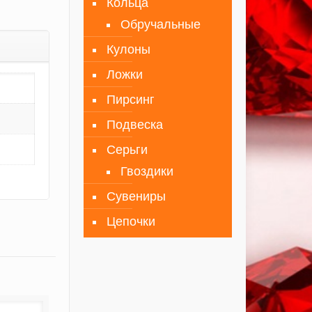
Кольца
Обручальные
Кулоны
Ложки
Пирсинг
Подвеска
Серьги
Гвоздики
Сувениры
Цепочки