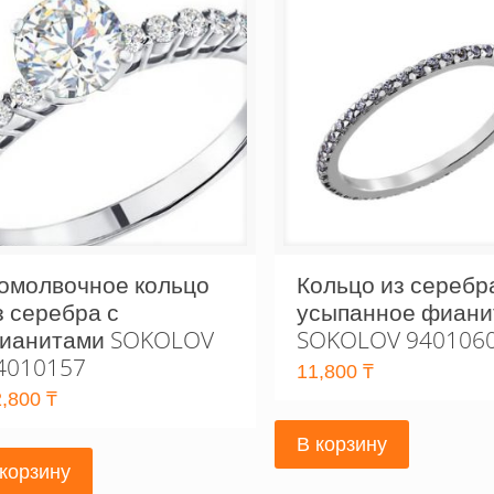
омолвочное кольцо
Кольцо из серебр
з серебра с
усыпанное фиани
ианитами SOKOLOV
SOKOLOV 940106
4010157
11,800
₸
2,800
₸
В корзину
 корзину