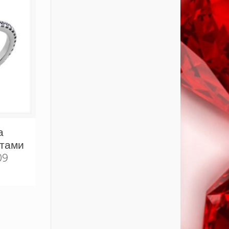
а
тами
09