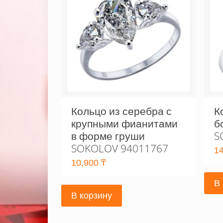
Кольцо из серебра с
К
крупными фианитами
б
в форме груши
S
SOKOLOV 94011767
1
10,900
₸
В
В корзину