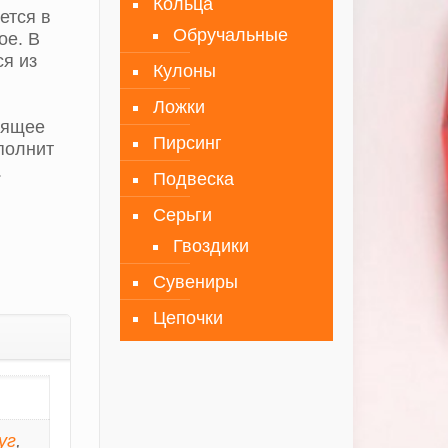
Кольца
ется в
Обручальные
ое. В
я из
Кулоны
Ложки
дящее
Пирсинг
полнит
.
Подвеска
Серьги
Гвоздики
Сувениры
Цепочки
уг
,