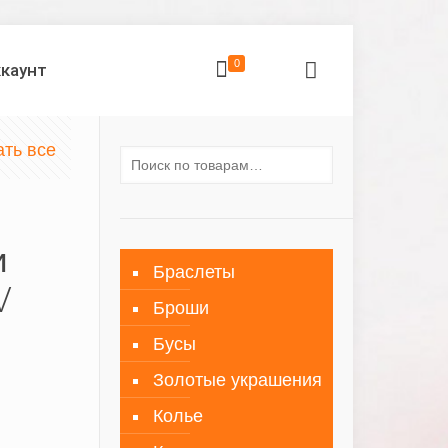
0
ккаунт
ать все
и
Браслеты
V
Броши
Бусы
Золотые украшения
Колье