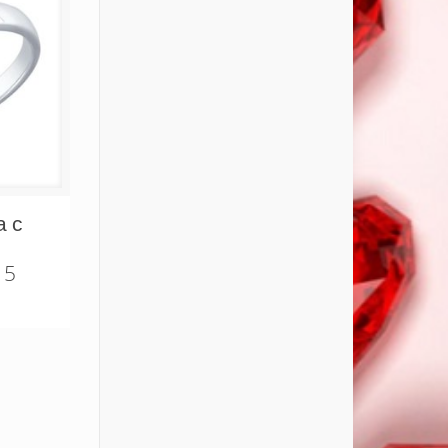
а с
15