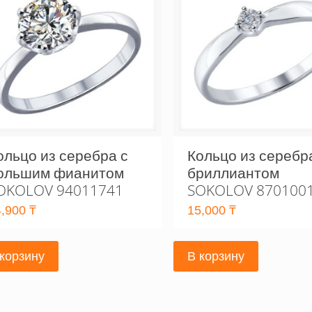
ольцо из серебра с
Кольцо из серебр
ольшим фианитом
бриллиантом
OKOLOV 94011741
SOKOLOV 870100
4,900
₸
15,000
₸
 корзину
В корзину