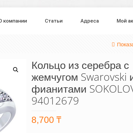
О компании
Статьи
Адреса
Мой а
Показ
Кольцо из серебра с
жемчугом Swarovski 
фианитами SOKOLO
94012679
8,700
₸