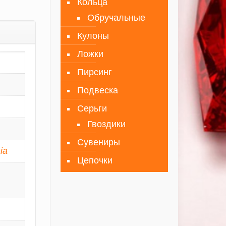
Кольца
Обручальные
Кулоны
Ложки
Пирсинг
Подвеска
Серьги
Гвоздики
Сувениры
ia
Цепочки