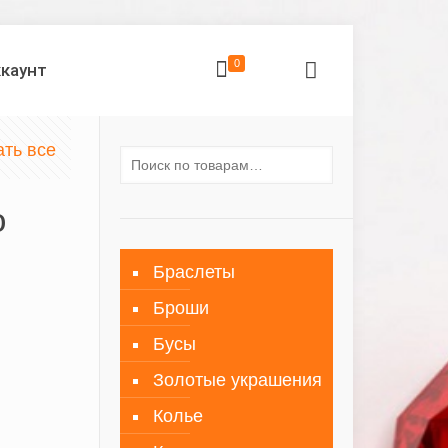
0
ккаунт
ать все
о
Браслеты
Броши
Бусы
Золотые украшения
Колье