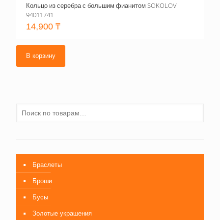
Кольцо из серебра с большим фианитом SOKOLOV
94011741
14,900
₸
В корзину
Браслеты
Броши
Бусы
Золотые украшения