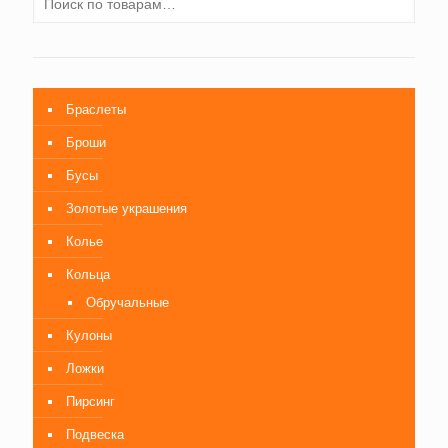
Браслеты
Броши
Бусы
Золотые украшения
Колье
Кольца
Обручальные
Кулоны
Ложки
Пирсинг
Подвеска