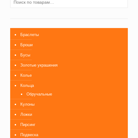
Браслеты
Броши
Бусы
Золотые украшения
Колье
Кольца
Обручальные
Кулоны
Ложки
Пирсинг
Подвеска