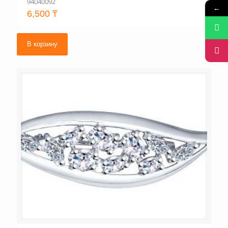
94040092
←
6,500
₸
В корзину