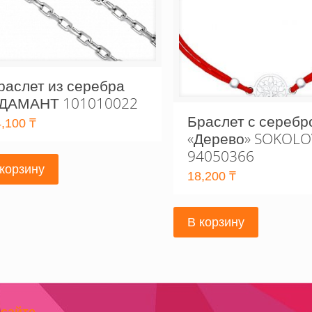
раслет из серебра
ДАМАНТ 101010022
Браслет с серебр
4,100
₸
«Дерево» SOKOLO
94050366
 корзину
18,200
₸
В корзину
 сайте