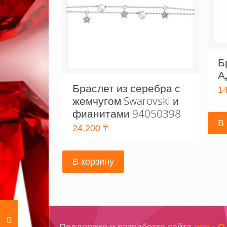
Б
А
Браслет из серебра с
1
жемчугом Swarovski и
фианитами 94050398
В
24,200
₸
В корзину
Поддержка и разработка сайта
лев
·
О