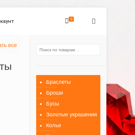
0
ккаунт
ать все
оты
Браслеты
Броши
Бусы
Золотые украшения
Колье