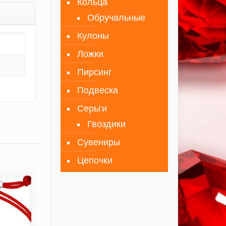
Кольца
Обручальные
Кулоны
Ложки
Пирсинг
Подвеска
Серьги
Гвоздики
Сувениры
Цепочки